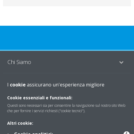
Chi Siamo
Soluzioni
I
cookie
assicurano un'esperienza migliore
Cookie essenziali e funzionali:
Questi sono necessari sia per consentire la navigazione sul nostro sito Web
Contattaci
che per fornire i servizi richiesti ("cookie tecnici").
Altri cookie:
Periodo di supporto definito