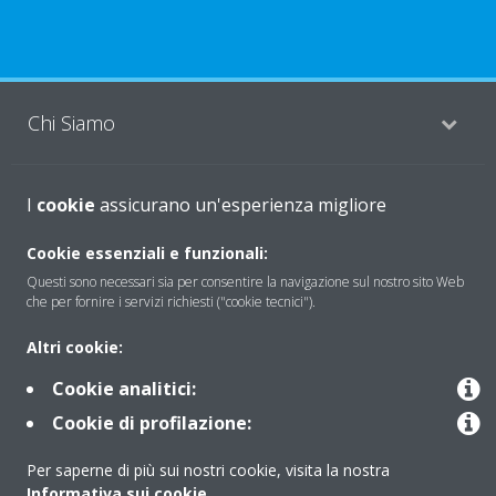
Chi Siamo
I
Soluzioni
cookie
assicurano un'esperienza migliore
Cookie essenziali e funzionali:
Questi sono necessari sia per consentire la navigazione sul nostro sito Web
Contattaci
che per fornire i servizi richiesti ("cookie tecnici").
Altri cookie:
Periodo di supporto definito
Cookie analitici:
Politica di segnalazione e divulgazione delle vulnerabilità del
Cookie di profilazione:
Gruppo Daikin Europe
Per saperne di più sui nostri cookie, visita la nostra
Informativa sui cookie
.