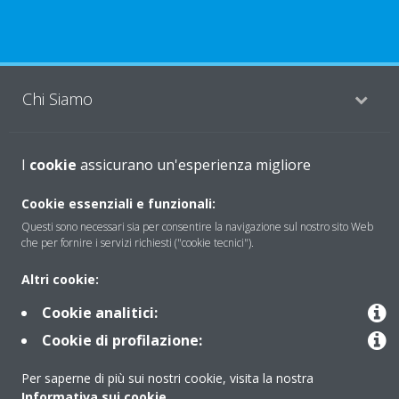
Chi Siamo
I
Soluzioni
cookie
assicurano un'esperienza migliore
Cookie essenziali e funzionali:
Questi sono necessari sia per consentire la navigazione sul nostro sito Web
Contattaci
che per fornire i servizi richiesti ("cookie tecnici").
Altri cookie:
Periodo di supporto definito
Cookie analitici:
Politica di segnalazione e divulgazione delle vulnerabilità del
Cookie di profilazione:
Gruppo Daikin Europe
Per saperne di più sui nostri cookie, visita la nostra
Informativa sui cookie
.