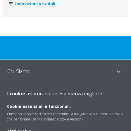
Indicazioni stradali
Chi Siamo
Soluzioni
I
cookie
assicurano un'esperienza migliore
Cookie essenziali e funzionali:
Questi sono necessari sia per consentire la navigazione sul nostro sito Web
Contattaci
che per fornire i servizi richiesti ("cookie tecnici").