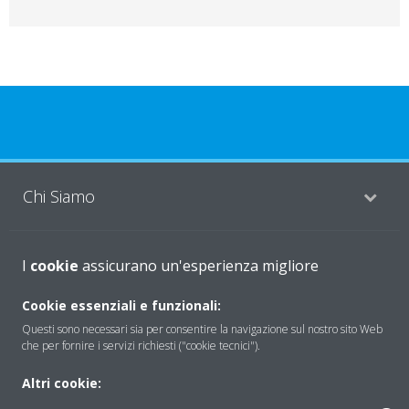
Chi Siamo
Soluzioni
I
cookie
assicurano un'esperienza migliore
Cookie essenziali e funzionali:
Questi sono necessari sia per consentire la navigazione sul nostro sito Web
Contattaci
che per fornire i servizi richiesti ("cookie tecnici").
Altri cookie:
Periodo di supporto definito