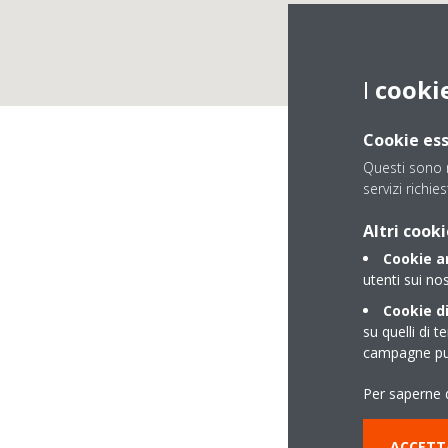
I
cooki
Cookie ess
Questi sono n
servizi richies
Altri cooki
Cookie an
utenti sui nos
Cookie di
su quelli di t
campagne pub
SECONDA TRAVERS
Per saperne d
80124 NAPOLI NA
ACCETT