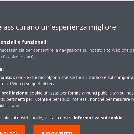
e
assicurano un'esperienza migliore
enziali e funzionali:
ecessari sia per consentire la navigazione sul nostro sito Web che per
GENERAL IMPIANTI SAS
ti ("cookie tecnici").
e:
alitici:
cookie che raccolgono statistiche sul traffico e sul comport
tri siti Web o su quelli di terzi
 profilazione:
cookie utilizzati per fornire annunci pubblicitari sui nos
erzi, pertinenti per l'utente e per i suoi interessi, nonché per misurare l'
blicitarie
A DIVISIONE SIENA 40
0817621264
i più sui nostri cookie, visita la nostra
Informativa sui cookie
.
generalimpianti.sas@lib
Indicazioni stradali
A TUTTI
RIFIUTA TUTTI