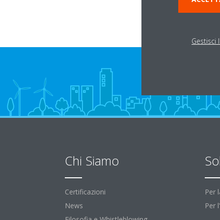
Gestisci 
Chi Siamo
So
Certificazioni
Per 
News
Per 
Filosofia e Whistleblowing