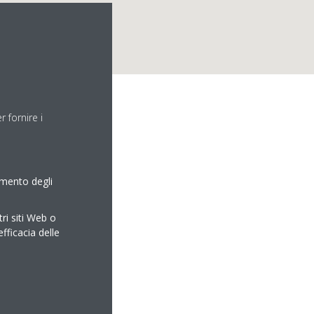
 fornire i
amento degli
tri siti Web o
efficacia delle
ero.it