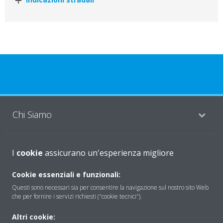
Chi Siamo
Soluzioni
I
cookie
assicurano un'esperienza migliore
Cookie essenziali e funzionali:
Questi sono necessari sia per consentire la navigazione sul nostro sito Web
Contattaci
che per fornire i servizi richiesti ("cookie tecnici").
Altri cookie:
Periodo di supporto definito