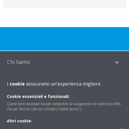
Chi Siamo
Soluzioni
I
cookie
assicurano un'esperienza migliore
Cookie essenziali e funzionali:
Questi sono necessari sia per consentire la navigazione sul nostro sito Web
Contattaci
che per fornire i servizi richiesti ("cookie tecnici").
Altri cookie:
Periodo di supporto definito