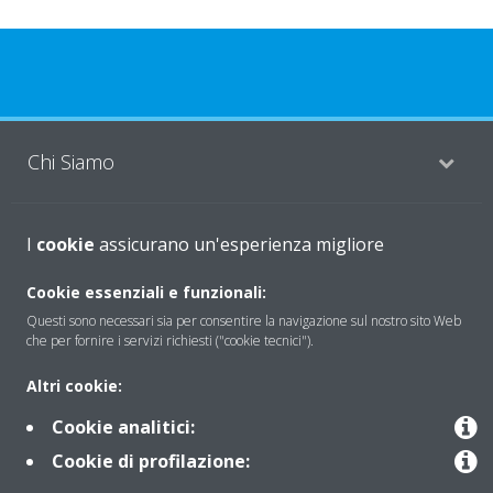
Chi Siamo
Soluzioni
I
cookie
assicurano un'esperienza migliore
Cookie essenziali e funzionali:
Questi sono necessari sia per consentire la navigazione sul nostro sito Web
Contattaci
che per fornire i servizi richiesti ("cookie tecnici").
Altri cookie:
Periodo di supporto definito
Cookie analitici:
Politica di segnalazione e divulgazione delle vulnerabilità del
Cookie di profilazione:
Gruppo Daikin Europe