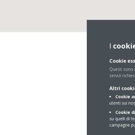
I
cooki
Cookie ess
Questi sono n
servizi richies
IACOME
Altri cooki
Cookie an
utenti sui nos
Cookie di
su quelli di t
campagne pub