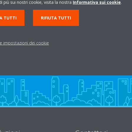
i più sui nostri cookie, visita la nostra
Informativa sui cookie
.
A TUTTI
RIFIUTA TUTTI
39
0574 720016
- MONTEMURLO PO
info@iacomelliefuligni.i
Indicazioni stradali
le impostazioni dei cookie