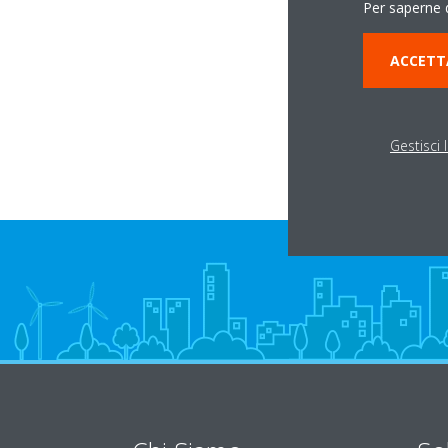
Per saperne d
ACCETT
Via Montalese, 37/
59013 BAGNOLO 
Gestisci 