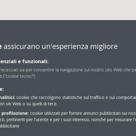
e
assicurano un'esperienza migliore
enziali e funzionali:
ecessari sia per consentire la navigazione sul nostro sito Web che per
ti ("cookie tecnici").
LLI E FULIGNI SAS DI 
e:
alitici:
cookie che raccolgono statistiche sul traffico e sul comport
tri siti Web o su quelli di terzi
 profilazione:
cookie utilizzati per fornire annunci pubblicitari sui nos
Comfort Store con vetrina
erzi, pertinenti per l'utente e per i suoi interessi, nonché per misurare l'
blicitarie