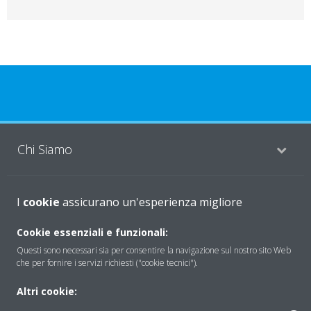
Chi Siamo
Soluzioni
I
cookie
assicurano un'esperienza migliore
Cookie essenziali e funzionali:
Questi sono necessari sia per consentire la navigazione sul nostro sito Web
Contattaci
che per fornire i servizi richiesti ("cookie tecnici").
Altri cookie:
Periodo di supporto definito