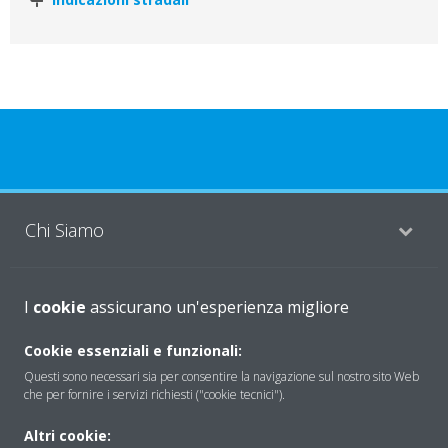
Chi Siamo
Soluzioni
I
cookie
assicurano un'esperienza migliore
Cookie essenziali e funzionali:
Questi sono necessari sia per consentire la navigazione sul nostro sito Web
Contattaci
che per fornire i servizi richiesti ("cookie tecnici").
Altri cookie:
Periodo di supporto definito