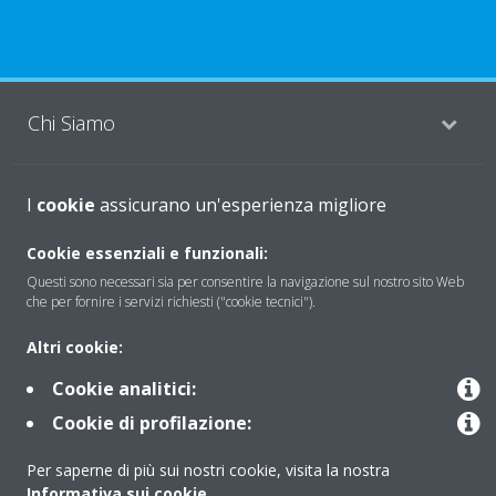
Chi Siamo
I
Soluzioni
cookie
assicurano un'esperienza migliore
Cookie essenziali e funzionali:
Questi sono necessari sia per consentire la navigazione sul nostro sito Web
Contattaci
che per fornire i servizi richiesti ("cookie tecnici").
Altri cookie:
Periodo di supporto definito
Cookie analitici:
Politica di segnalazione e divulgazione delle vulnerabilità del
Cookie di profilazione:
Gruppo Daikin Europe
Per saperne di più sui nostri cookie, visita la nostra
Informativa sui cookie
.