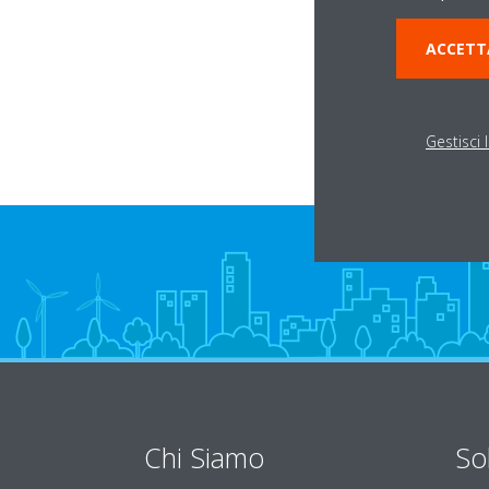
Via G. Federico, 5/9
ACCETT
66026 ORTONA C
Gestisci 
Chi Siamo
So