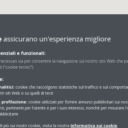
e
assicurano un'esperienza migliore
enziali e funzionali:
ecessari sia per consentire la navigazione sul nostro sito Web che per
ti ("cookie tecnici").
HERM S.A.S. DI MOSCA 
e:
alitici:
cookie che raccolgono statistiche sul traffico e sul comport
tri siti Web o su quelli di terzi
Comfort Store con vetrina
 profilazione:
cookie utilizzati per fornire annunci pubblicitari sui nos
erzi, pertinenti per l'utente e per i suoi interessi, nonché per misurare l'
blicitarie
i più sui nostri cookie, visita la nostra
Informativa sui cookie
.