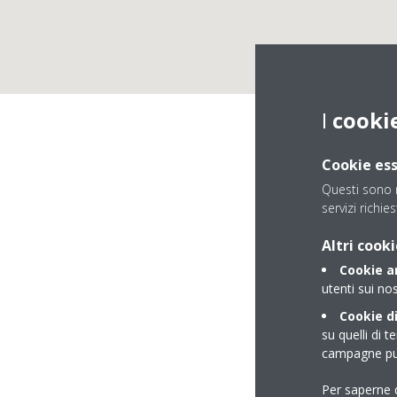
I
cooki
Cookie ess
Questi sono n
servizi richies
ISTAT
Altri cooki
Cookie an
utenti sui nos
Cookie di
su quelli di t
campagne pub
Per saperne d