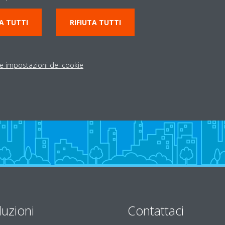
085 9063722
A TUTTI
RIFIUTA TUTTI
H
commerciale@istatherm
Indicazioni stradali
le impostazioni dei cookie
luzioni
Contattaci