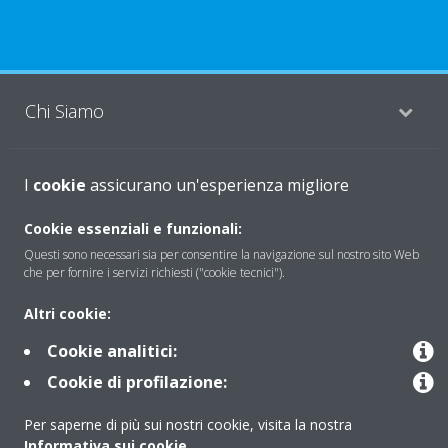
Chi Siamo
I
Soluzioni
cookie
assicurano un'esperienza migliore
Cookie essenziali e funzionali:
Questi sono necessari sia per consentire la navigazione sul nostro sito Web
Contattaci
che per fornire i servizi richiesti ("cookie tecnici").
Altri cookie:
Periodo di supporto definito
Cookie analitici:
Politica di segnalazione e divulgazione delle vulnerabilità del
Cookie di profilazione:
Gruppo Daikin Europe
Per saperne di più sui nostri cookie, visita la nostra
Informativa sui cookie
.