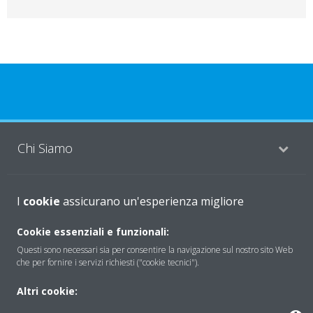
Chi Siamo
Soluzioni
I
cookie
assicurano un'esperienza migliore
Cookie essenziali e funzionali:
Questi sono necessari sia per consentire la navigazione sul nostro sito Web
Contattaci
che per fornire i servizi richiesti ("cookie tecnici").
Altri cookie:
Periodo di supporto definito