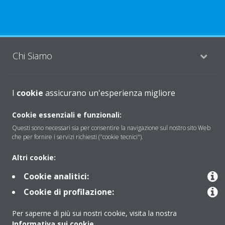
Chi Siamo
I
Soluzioni
cookie
assicurano un'esperienza migliore
Cookie essenziali e funzionali:
Questi sono necessari sia per consentire la navigazione sul nostro sito Web
Contattaci
che per fornire i servizi richiesti ("cookie tecnici").
Altri cookie:
Periodo di supporto definito
Cookie analitici:
Politica di segnalazione e divulgazione delle vulnerabilità del
Cookie di profilazione:
Gruppo Daikin Europe
Per saperne di più sui nostri cookie, visita la nostra
Informativa sui cookie
.