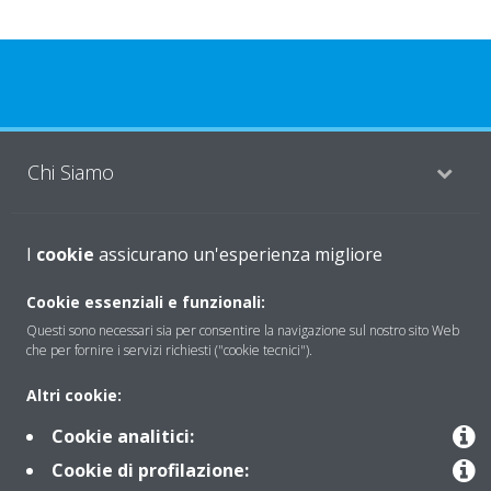
Chi Siamo
Soluzioni
I
cookie
assicurano un'esperienza migliore
Cookie essenziali e funzionali:
Questi sono necessari sia per consentire la navigazione sul nostro sito Web
Contattaci
che per fornire i servizi richiesti ("cookie tecnici").
Altri cookie:
Periodo di supporto definito
Cookie analitici:
Politica di segnalazione e divulgazione delle vulnerabilità del
Cookie di profilazione:
Gruppo Daikin Europe