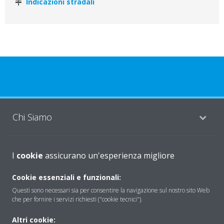
Indicazioni stradali
Chi Siamo
Soluzioni
I
cookie
assicurano un'esperienza migliore
Cookie essenziali e funzionali:
Questi sono necessari sia per consentire la navigazione sul nostro sito Web
Contattaci
che per fornire i servizi richiesti ("cookie tecnici").
Altri cookie:
Periodo di supporto definito