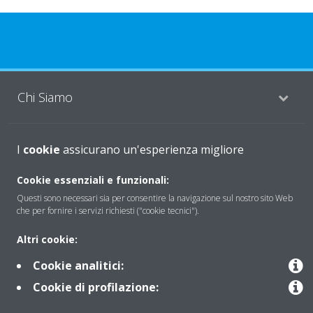
Chi Siamo
Soluzioni
I
cookie
assicurano un'esperienza migliore
Cookie essenziali e funzionali:
Questi sono necessari sia per consentire la navigazione sul nostro sito Web
Contattaci
che per fornire i servizi richiesti ("cookie tecnici").
Altri cookie:
Periodo di supporto definito
Cookie analitici:
Politica di segnalazione e divulgazione delle vulnerabilità del
Cookie di profilazione:
Gruppo Daikin Europe