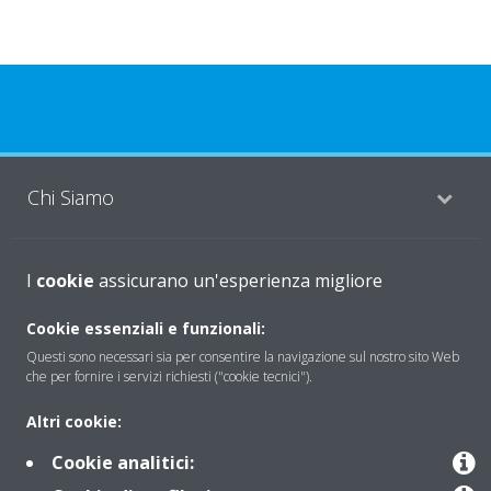
Chi Siamo
Soluzioni
I
cookie
assicurano un'esperienza migliore
Cookie essenziali e funzionali:
Questi sono necessari sia per consentire la navigazione sul nostro sito Web
Contattaci
che per fornire i servizi richiesti ("cookie tecnici").
Altri cookie:
Periodo di supporto definito
Cookie analitici:
Politica di segnalazione e divulgazione delle vulnerabilità del