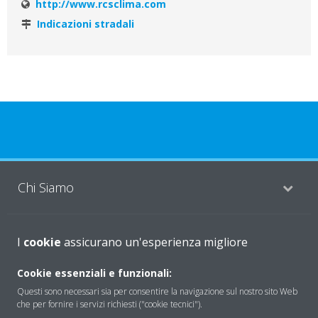
http://www.rcsclima.com
Indicazioni stradali
Chi Siamo
Soluzioni
I
cookie
assicurano un'esperienza migliore
Cookie essenziali e funzionali:
Contattaci
Questi sono necessari sia per consentire la navigazione sul nostro sito Web
che per fornire i servizi richiesti ("cookie tecnici").