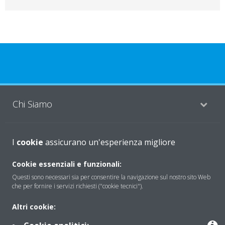
Chi Siamo
Soluzioni
I
cookie
assicurano un'esperienza migliore
Cookie essenziali e funzionali:
Questi sono necessari sia per consentire la navigazione sul nostro sito Web
Contattaci
che per fornire i servizi richiesti ("cookie tecnici").
Altri cookie:
Periodo di supporto definito