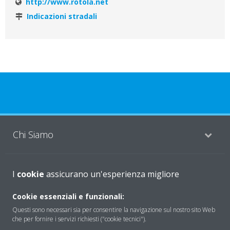
http://www.rotola.net
Indicazioni stradali
Chi Siamo
Soluzioni
I
cookie
assicurano un'esperienza migliore
Cookie essenziali e funzionali:
Questi sono necessari sia per consentire la navigazione sul nostro sito Web
Contattaci
che per fornire i servizi richiesti ("cookie tecnici").