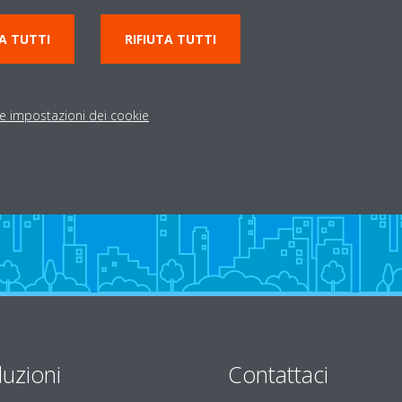
6/A
0521 968146
sabaimpianti@gmail.c
A TUTTI
RIFIUTA TUTTI
http://www.sabaimpiant
Indicazioni stradali
le impostazioni dei cookie
luzioni
Contattaci