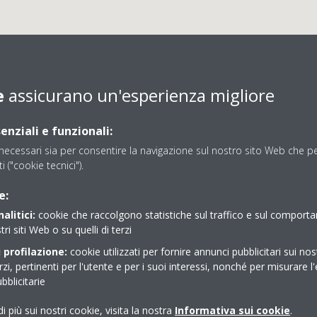
e
assicurano un'esperienza migliore
enziali e funzionali:
ecessari sia per consentire la navigazione sul nostro sito Web che per
ti ("cookie tecnici").
SNC DI SACCANI GIANLU
e:
alitici:
cookie che raccolgono statistiche sul traffico e sul comport
tri siti Web o su quelli di terzi
 profilazione:
cookie utilizzati per fornire annunci pubblicitari sui nos
erzi, pertinenti per l'utente e per i suoi interessi, nonché per misurare l'
blicitarie
i più sui nostri cookie, visita la nostra
Informativa sui cookie
.