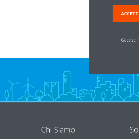
Via Remo Polizzi, 1
43124 PARMA
ACCETT
Gestisci 
Chi Siamo
So