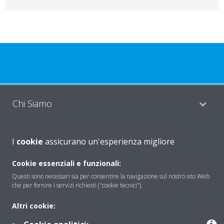
Chi Siamo
Soluzioni
I
cookie
assicurano un'esperienza migliore
Cookie essenziali e funzionali:
Questi sono necessari sia per consentire la navigazione sul nostro sito Web
Contattaci
che per fornire i servizi richiesti ("cookie tecnici").
Altri cookie:
Periodo di supporto definito