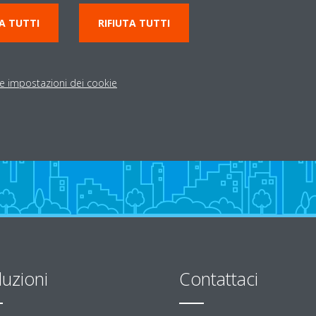
o 14
0365826134
A TUTTI
RIFIUTA TUTTI
info@siecomenergia.it
http://www.siecomenerg
le impostazioni dei cookie
luzioni
Contattaci