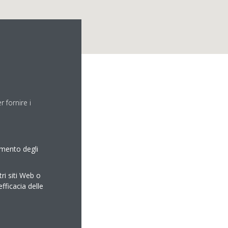
 fornire i
amento degli
tri siti Web o
efficacia delle