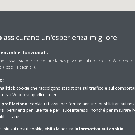
e
assicurano un'esperienza migliore
enziali e funzionali:
ecessari sia per consentire la navigazione sul nostro sito Web che per
ti ("cookie tecnici").
SIECOM SNC
e:
alitici:
cookie che raccolgono statistiche sul traffico e sul comport
tri siti Web o su quelli di terzi
 profilazione:
cookie utilizzati per fornire annunci pubblicitari sui nos
erzi, pertinenti per l'utente e per i suoi interessi, nonché per misurare l'
blicitarie
i più sui nostri cookie, visita la nostra
Informativa sui cookie
.