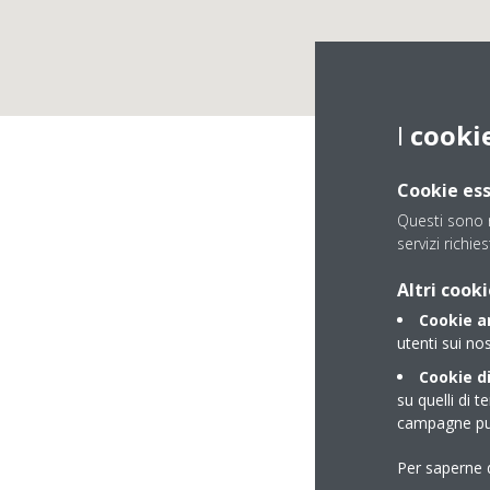
I
cooki
Cookie ess
Questi sono n
servizi richies
Altri cooki
Cookie an
utenti sui nos
Cookie di
su quelli di t
campagne pub
Per saperne d