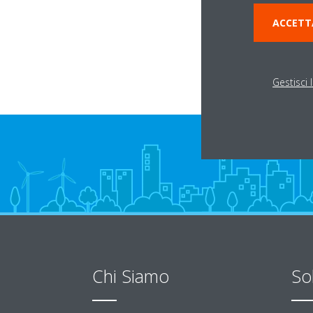
Via Salvo d'Acquist
ACCETT
25070 Preseglie BS
Gestisci 
Chi Siamo
So