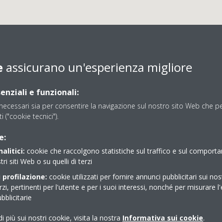
e
assicurano un'esperienza migliore
enziali e funzionali:
ecessari sia per consentire la navigazione sul nostro sito Web che per
ti ("cookie tecnici").
SILVI SERVICE SRL
e:
alitici:
cookie che raccolgono statistiche sul traffico e sul comport
tri siti Web o su quelli di terzi
Comfort Store con vetrina
 profilazione:
cookie utilizzati per fornire annunci pubblicitari sui nos
erzi, pertinenti per l'utente e per i suoi interessi, nonché per misurare l'
blicitarie
i più sui nostri cookie, visita la nostra
Informativa sui cookie
.