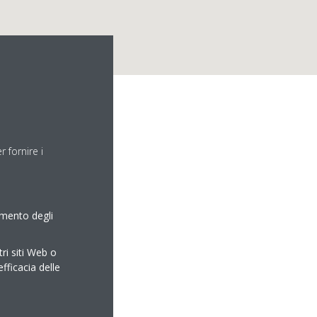
 fornire i
amento degli
tri siti Web o
efficacia delle