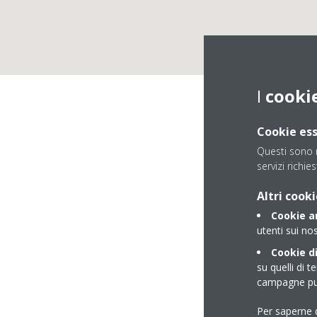
I
cooki
Cookie ess
Questi sono n
servizi richies
Altri cooki
Cookie an
utenti sui nos
Cookie di
su quelli di t
campagne pub
Per saperne d