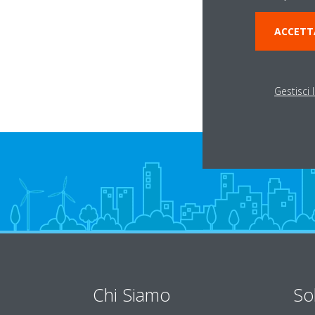
Via B. Cavandoli, -
ACCETT
42026 CIANO D'EN
Gestisci 
Chi Siamo
So