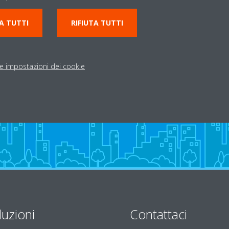
 Canossa 32
0522 878002
A TUTTI
RIFIUTA TUTTI
ZA RE
commerciale@silviservi
Indicazioni stradali
le impostazioni dei cookie
luzioni
Contattaci