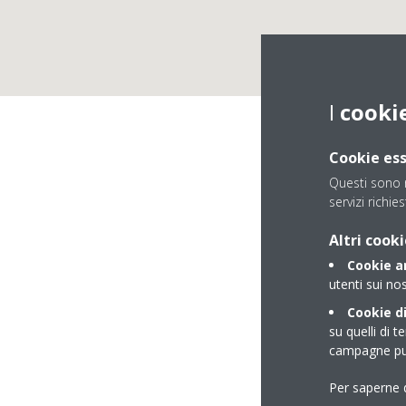
I
cooki
Cookie ess
Questi sono n
servizi richies
CL
Altri cooki
Cookie an
utenti sui nos
Cookie di
su quelli di t
campagne pub
Per saperne d