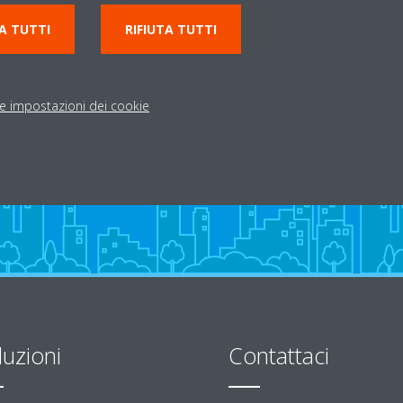
12 12
0282911656
A TUTTI
RIFIUTA TUTTI
info@climanetonline.c
Indicazioni stradali
le impostazioni dei cookie
luzioni
Contattaci