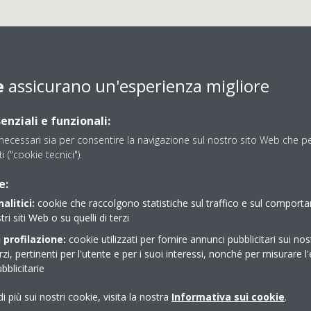
e
assicurano un'esperienza migliore
enziali e funzionali:
ecessari sia per consentire la navigazione sul nostro sito Web che per
ti ("cookie tecnici").
IMANET SMART CLIMA 
e:
alitici:
cookie che raccolgono statistiche sul traffico e sul comport
tri siti Web o su quelli di terzi
 profilazione:
cookie utilizzati per fornire annunci pubblicitari sui nos
erzi, pertinenti per l'utente e per i suoi interessi, nonché per misurare l'
blicitarie
i più sui nostri cookie, visita la nostra
Informativa sui cookie
.