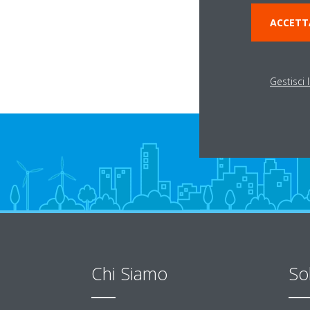
via Pietro Orseolo 
ACCETT
20144 Milano
Gestisci 
Chi Siamo
So