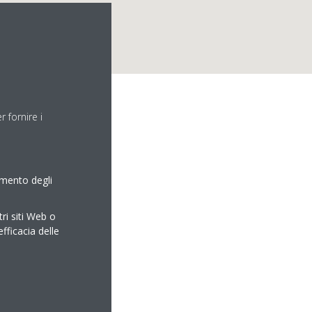
 fornire i
amento degli
tri siti Web o
efficacia delle
om