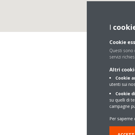
I
cooki
Cookie ess
Questi sono n
servizi richies
Altri cooki
Cookie an
utenti sui nos
Cookie di
su quelli di t
campagne pub
VIALE CARNARO 2
Per saperne d
00141 Roma (RM)
ACCETT