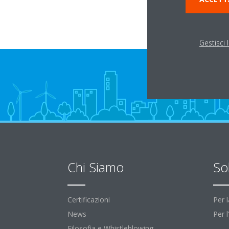
Gestisci 
Chi Siamo
So
Certificazioni
Per 
News
Per 
Filosofia e Whistleblowing