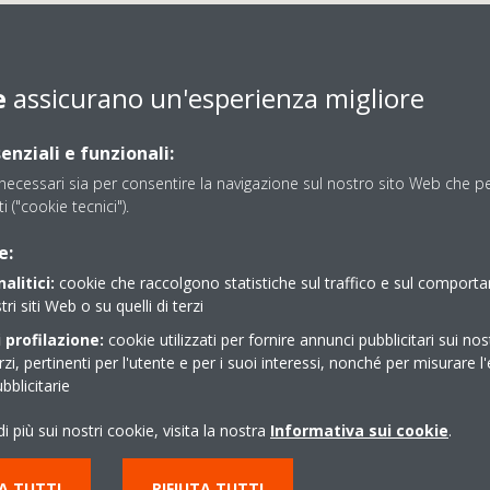
e
assicurano un'esperienza migliore
enziali e funzionali:
ecessari sia per consentire la navigazione sul nostro sito Web che per
SMART CLIMA SRL
ti ("cookie tecnici").
e:
alitici:
cookie che raccolgono statistiche sul traffico e sul comport
tri siti Web o su quelli di terzi
 profilazione:
cookie utilizzati per fornire annunci pubblicitari sui nos
erzi, pertinenti per l'utente e per i suoi interessi, nonché per misurare l'
blicitarie
0
0687195703
i più sui nostri cookie, visita la nostra
Informativa sui cookie
.
info@climanetonline.c
Indicazioni stradali
A TUTTI
RIFIUTA TUTTI