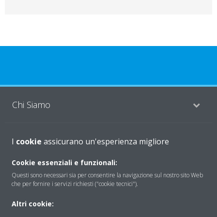
Chi Siamo
Soluzioni
I
cookie
assicurano un'esperienza migliore
Cookie essenziali e funzionali:
Questi sono necessari sia per consentire la navigazione sul nostro sito Web
Contattaci
che per fornire i servizi richiesti ("cookie tecnici").
Altri cookie:
Periodo di supporto definito