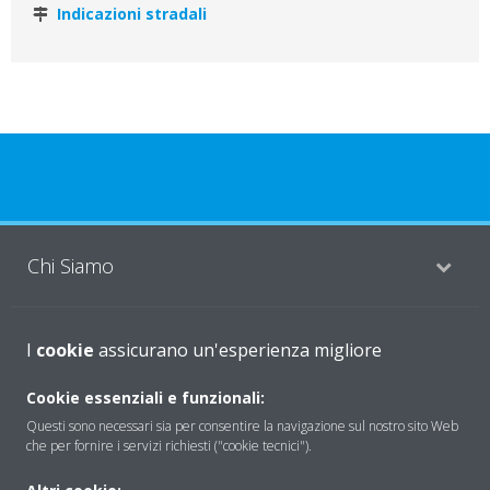
Indicazioni stradali
Chi Siamo
Soluzioni
I
cookie
assicurano un'esperienza migliore
Cookie essenziali e funzionali:
Questi sono necessari sia per consentire la navigazione sul nostro sito Web
Contattaci
che per fornire i servizi richiesti ("cookie tecnici").