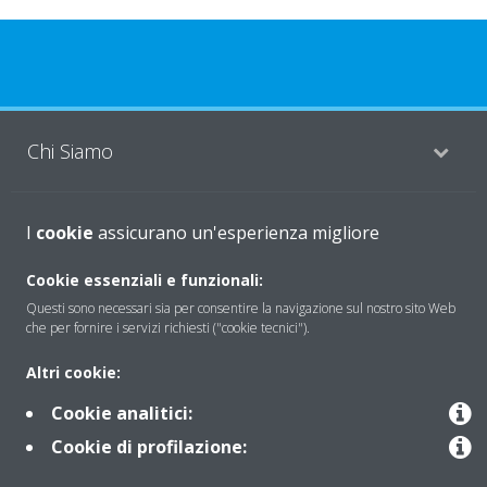
Chi Siamo
Soluzioni
I
cookie
assicurano un'esperienza migliore
Cookie essenziali e funzionali:
Questi sono necessari sia per consentire la navigazione sul nostro sito Web
Contattaci
che per fornire i servizi richiesti ("cookie tecnici").
Altri cookie:
Periodo di supporto definito
Cookie analitici:
Politica di segnalazione e divulgazione delle vulnerabilità del
Cookie di profilazione:
Gruppo Daikin Europe