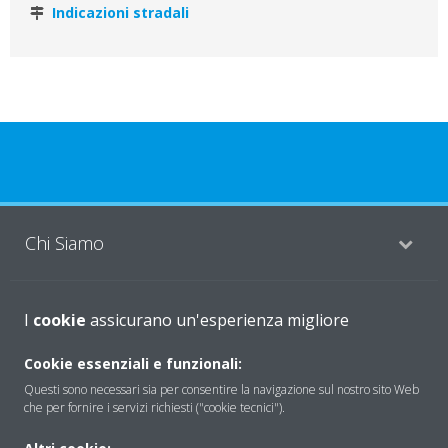
Indicazioni stradali
Chi Siamo
Soluzioni
I
cookie
assicurano un'esperienza migliore
Cookie essenziali e funzionali:
Questi sono necessari sia per consentire la navigazione sul nostro sito Web
Contattaci
che per fornire i servizi richiesti ("cookie tecnici").