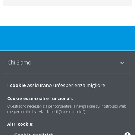
Chi Siamo
Soluzioni
I
cookie
assicurano un'esperienza migliore
Cookie essenziali e funzionali:
Questi sono necessari sia per consentire la navigazione sul nostro sito Web
Contattaci
che per fornire i servizi richiesti ("cookie tecnici").
Altri cookie:
Periodo di supporto definito