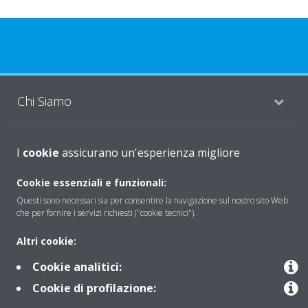
Chi Siamo
Soluzioni
I
cookie
assicurano un'esperienza migliore
Cookie essenziali e funzionali:
Questi sono necessari sia per consentire la navigazione sul nostro sito Web
Contattaci
che per fornire i servizi richiesti ("cookie tecnici").
Altri cookie:
Periodo di supporto definito
Cookie analitici:
Politica di segnalazione e divulgazione delle vulnerabilità del
Cookie di profilazione:
Gruppo Daikin Europe