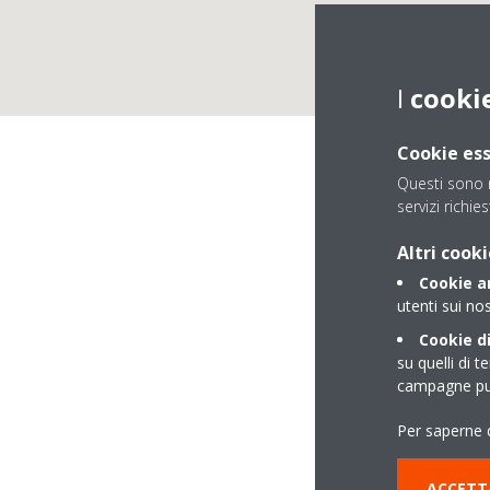
I
cooki
Cookie ess
Questi sono n
TE
servizi richies
Altri cooki
Cookie an
utenti sui nos
Cookie di
su quelli di t
campagne pub
VIA GALILEI 26/A
Per saperne d
22078 TURATECO
ACCETT