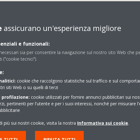
e
assicurano un'esperienza migliore
enziali e funzionali:
ecessari sia per consentire la navigazione sul nostro sito Web che per
RMOIDRAULICA PUPPI S.R
ti ("cookie tecnici").
e:
alitici:
cookie che raccolgono statistiche sul traffico e sul comport
tri siti Web o su quelli di terzi
 profilazione:
cookie utilizzati per fornire annunci pubblicitari sui nos
erzi, pertinenti per l'utente e per i suoi interessi, nonché per misurare l'
blicitarie
02.9688368
i più sui nostri cookie, visita la nostra
Informativa sui cookie
.
termoidraulica.puppi@
Indicazioni stradali
A TUTTI
RIFIUTA TUTTI