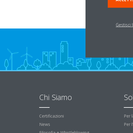
Gestisci 
Chi Siamo
So
Certificazioni
Per 
News
Per 
Filosofia e Whistleblowing