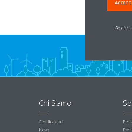
ACCETT
Gestisci 
Chi Siamo
So
Certificazioni
Per 
News
Per 