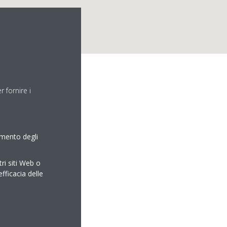
 fornire i
amento degli
tri siti Web o
efficacia delle
rvice.com
ice.com