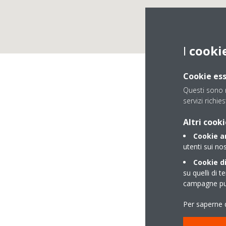
I
cooki
Cookie ess
Questi sono n
servizi richies
Altri cooki
Cookie an
utenti sui nos
Cookie di
su quelli di t
campagne pub
VIA F. BRUNELLESC
Per saperne d
59100 PRATO (PO)