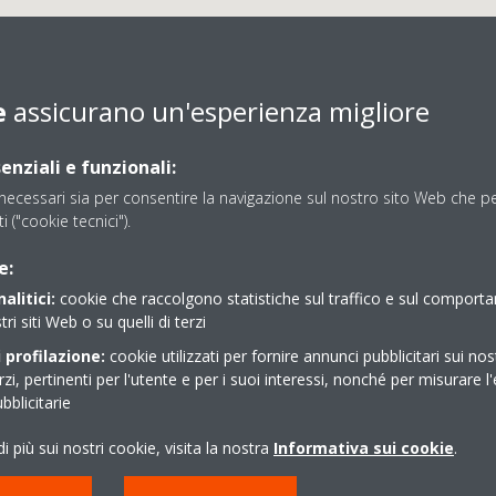
e
assicurano un'esperienza migliore
enziali e funzionali:
ecessari sia per consentire la navigazione sul nostro sito Web che per
TERMOSERVICE MIERI
ti ("cookie tecnici").
e:
alitici:
cookie che raccolgono statistiche sul traffico e sul comport
tri siti Web o su quelli di terzi
 profilazione:
cookie utilizzati per fornire annunci pubblicitari sui nos
erzi, pertinenti per l'utente e per i suoi interessi, nonché per misurare l'
blicitarie
HI 3/A
0574440733
i più sui nostri cookie, visita la nostra
Informativa sui cookie
.
commerciale@termo-se
http://www.termo-serv