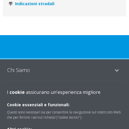
Indicazioni stradali
Chi Siamo
Soluzioni
I
cookie
assicurano un'esperienza migliore
Cookie essenziali e funzionali:
Questi sono necessari sia per consentire la navigazione sul nostro sito Web
Contattaci
che per fornire i servizi richiesti ("cookie tecnici").