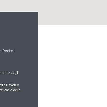
 fornire i
RL
amento degli
tri siti Web o
efficacia delle