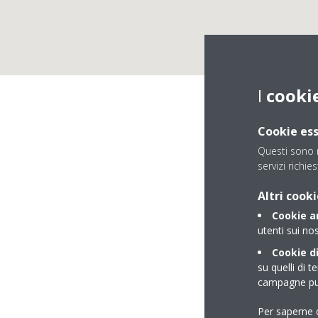
I
cooki
Cookie ess
Questi sono n
servizi richies
T
Altri cooki
Cookie an
utenti sui nos
Cookie di
su quelli di t
campagne pub
Per saperne d