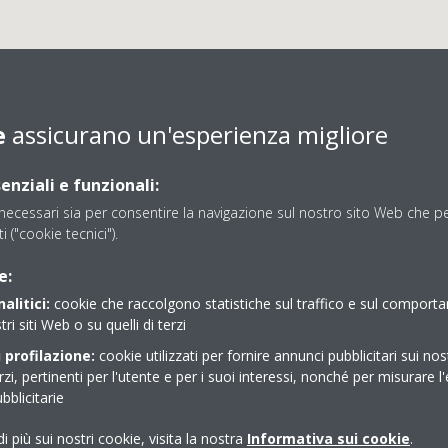
e
assicurano un'esperienza migliore
enziali e funzionali:
ecessari sia per consentire la navigazione sul nostro sito Web che per
ti ("cookie tecnici").
ERMOTECNICA SEBINA S
e:
alitici:
cookie che raccolgono statistiche sul traffico e sul comport
tri siti Web o su quelli di terzi
 profilazione:
cookie utilizzati per fornire annunci pubblicitari sui nos
erzi, pertinenti per l'utente e per i suoi interessi, nonché per misurare l'
blicitarie
i più sui nostri cookie, visita la nostra
Informativa sui cookie
.