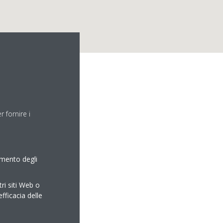
 fornire i
amento degli
tri siti Web o
efficacia delle