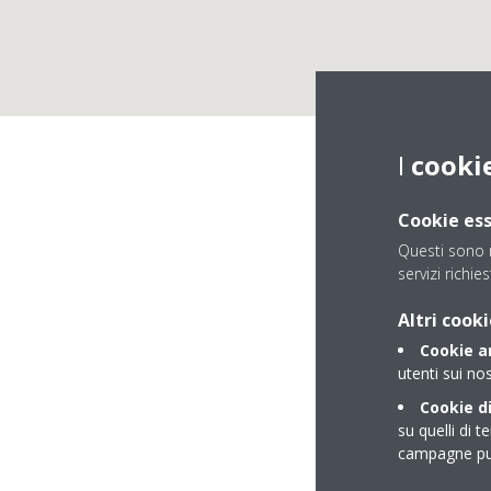
I
cooki
Cookie ess
Questi sono n
servizi richies
Altri cooki
Cookie an
utenti sui nos
Cookie di
su quelli di t
campagne pub