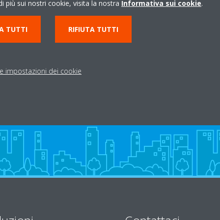
i più sui nostri cookie, visita la nostra
Informativa sui cookie
.
r Novara 3
03211785374
A TUTTI
RIFIUTA TUTTI
 NO
info@tksistemi.com
http://www.tksistemi.
Indicazioni stradali
le impostazioni dei cookie