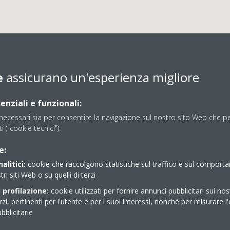
e
assicurano un'esperienza migliore
enziali e funzionali:
ecessari sia per consentire la navigazione sul nostro sito Web che per
ti ("cookie tecnici").
TK SRL
e:
alitici:
cookie che raccolgono statistiche sul traffico e sul comport
tri siti Web o su quelli di terzi
 profilazione:
cookie utilizzati per fornire annunci pubblicitari sui nos
erzi, pertinenti per l'utente e per i suoi interessi, nonché per misurare l'
blicitarie