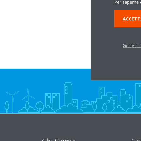
Per saperne d
Via Strada Prov. pe
ACCETT
28068 Romentino
Gestisci 