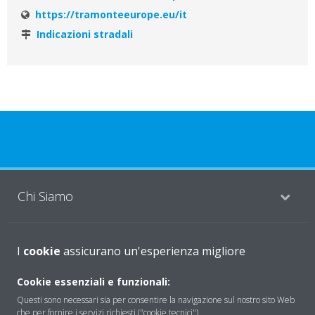
https://tramonteeurope.eu/it
Indicazioni stradali
Chi Siamo
Soluzioni
I
cookie
assicurano un'esperienza migliore
Cookie essenziali e funzionali:
Contattaci
Questi sono necessari sia per consentire la navigazione sul nostro sito Web
che per fornire i servizi richiesti ("cookie tecnici").