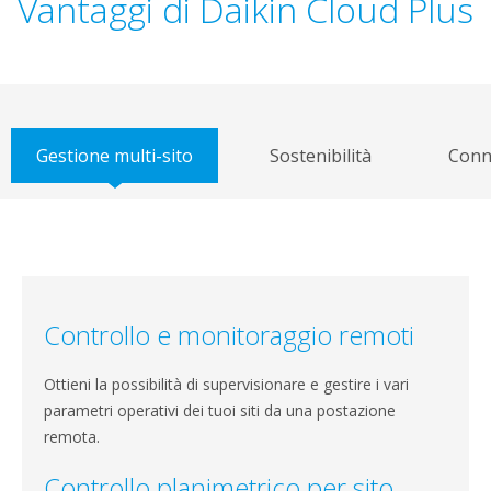
Vantaggi di Daikin Cloud Plus
Gestione multi-sito
Sostenibilità
Conne
Controllo e monitoraggio remoti
Ottieni la possibilità di supervisionare e gestire i vari
parametri operativi dei tuoi siti da una postazione
remota.
Controllo planimetrico per sito