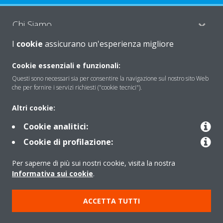
Chi Siamo
I
cookie
assicurano un'esperienza migliore
Soluzioni
Cookie essenziali e funzionali:
Questi sono necessari sia per consentire la navigazione sul nostro sito Web
che per fornire i servizi richiesti ("cookie tecnici").
Contattaci
Altri cookie:
Cookie analitici:
Periodo di supporto definito
Cookie di profilazione:
Politica di segnalazione e divulgazione delle vulnerabilità del
Per saperne di più sui nostri cookie, visita la nostra
Gruppo Daikin Europe
Informativa sui cookie
.
Copyright © Daikin
ACCETTA TUTTI
Cookies Policy
Policy sulla protezione dei dati