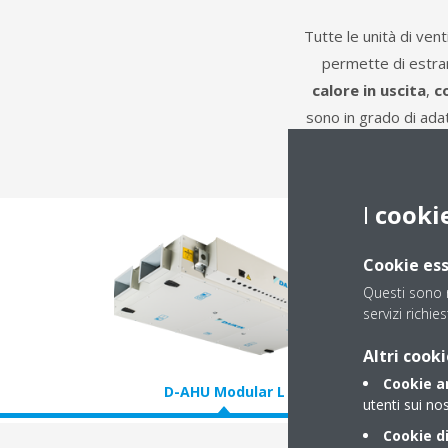
Tutte le unità di ven
permette di estrarr
calore in uscita
,
c
sono in grado di adat
la possibilit
I
cooki
Cookie ess
Questi sono n
servizi richies
Altri cooki
Cookie an
D-AHU Modular L
D-AHU Pro
utenti sui nos
Cookie di