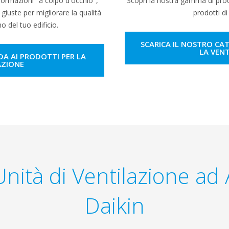
nformazioni "a colpo d'occhio",
Scopri la nostra gamma di prod
 giuste per migliorare la qualità
prodotti di
o del tuo edificio.
SCARICA IL NOSTRO CA
LA VEN
DA AI PRODOTTI PER LA
AZIONE
ità di Ventilazione ad 
Daikin