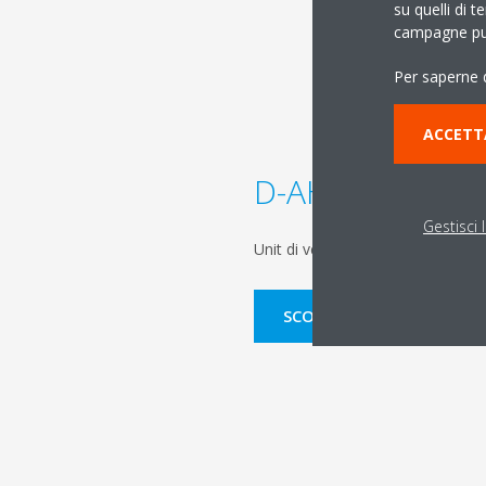
su quelli di t
campagne pub
Per saperne d
ACCETT
D-AHU Modular
Gestisci 
Unit di ventilazione a recupero di
SCOPRI DI PIÙ