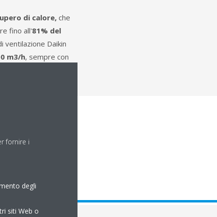
cupero di calore,
che
e fino all'
81% del
i ventilazione Daikin
00 m3/h
, sempre con
ne
completo.
 fornire i
amento degli
odular P
tri siti Web o