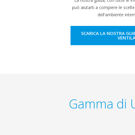
La nostra guida, con tutte le i
può aiutarti a compiere le scelte
dell'ambiente intern
SCARICA LA NOSTRA GUI
VENTIL
Gamma di Un