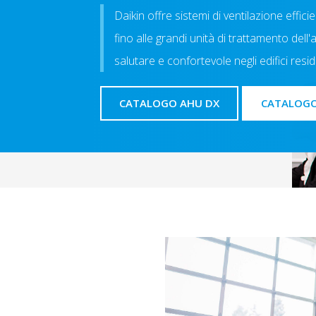
Daikin offre sistemi di ventilazione efficie
fino alle grandi unità di trattamento del
salutare e confortevole negli edifici resid
CATALOGO AHU DX
CATALOGO