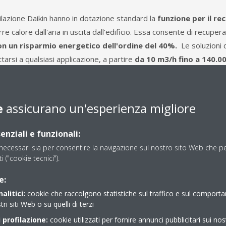
tilazione Daikin hanno in dotazione standard la
funzione per il re
e calore dall'aria in uscita dall'edificio. Essa consente di recuperar
on un risparmio energetico dell'ordine del 40%.
Le soluzioni d
tarsi a qualsiasi applicazione, a partire
da 10 m3/h fino a 140.0
à di
integrarsi perfettamente in un sistema di climatizzazio
e
assicurano un'esperienza migliore
enziali e funzionali:
ecessari sia per consentire la navigazione sul nostro sito Web che per
ti ("cookie tecnici").
e:
alitici:
cookie che raccolgono statistiche sul traffico e sul comport
fessional
D-AHU Modular R
D-AHU M
tri siti Web o su quelli di terzi
 profilazione:
cookie utilizzati per fornire annunci pubblicitari sui nos