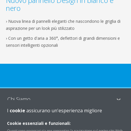
Nuovo pannello Design in bianco e
nero
› Nuova linea di pannelli eleganti che nascondono le griglia di
aspirazione per un look più stilizzato
› Con un getto d'aria a 360°, deflettori di grandi dimensioni e
sensori intelligenti opzionali
Chi Siamo
I
cookie
assicurano un'esperienza migliore
Soluzioni
Cookie essenziali e funzionali:
Questi sono necessari sia per consentire la navigazione sul nostro sito Web