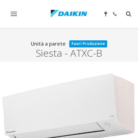
Attiva/disattiva
Attiv
navigazione
ricer
Unità a parete
Fuori Produzione
Siesta
-
ATXC-B