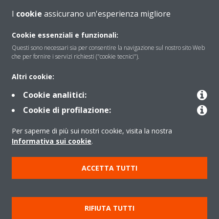
I
cookie
assicurano un'esperienza migliore
Soluzioni
Cookie essenziali e funzionali:
Questi sono necessari sia per consentire la navigazione sul nostro sito Web
che per fornire i servizi richiesti ("cookie tecnici").
Contattaci
Altri cookie:
Cookie analitici:
Periodo di supporto definito
Cookie di profilazione:
Politica di segnalazione e divulgazione delle vulnerabilità del
Per saperne di più sui nostri cookie, visita la nostra
Gruppo Daikin Europe
Informativa sui cookie
.
Copyright © Daikin
ACCETTA TUTTI
Cookies Policy
Policy sulla protezione dei dati
Termini di Garanzia
Regolamenti
Informativa Legale
RIFIUTA TUTTI
Cerca Prodotto
Data Act