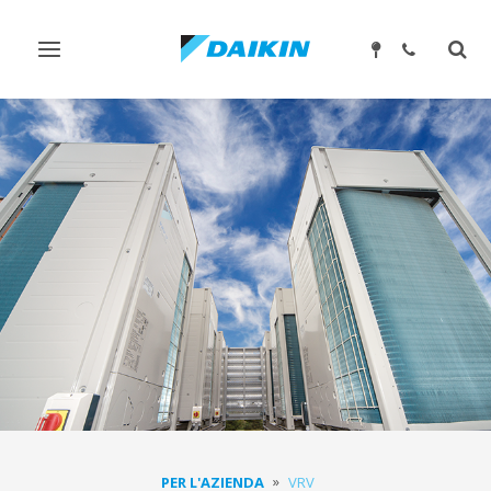
Attiva/disattiva
Attiv
navigazione
ricer
PER L'AZIENDA
VRV