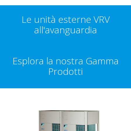
Le unità esterne VRV
all'avanguardia
Esplora la nostra Gamma
Prodotti