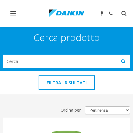
Attiva/disattiva
Attiv
navigazione
ricer
Cerca prodotto
Search
Subm
FILTRA I RISULTATI
Ordina per