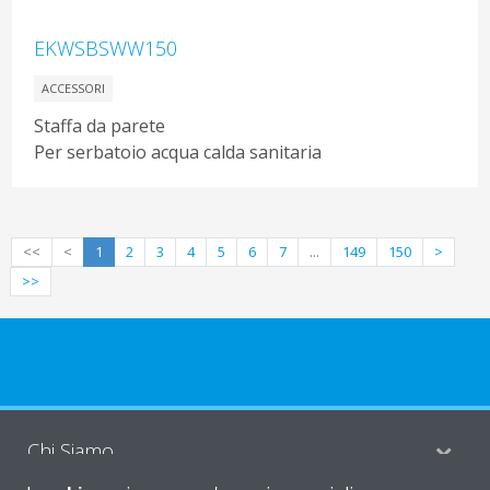
EKWSBSWW150
ACCESSORI
Staffa da parete
Per serbatoio acqua calda sanitaria
<<
<
1
2
3
4
5
6
7
...
149
150
>
>>
Chi Siamo