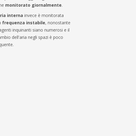
ene
monitorato giornalmente
.
aria interna
invece è monitorata
n
frequenza instabile
, nonostante
 agenti inquinanti siano numerosi e il
ambio dell'aria negli spazi è poco
quente.