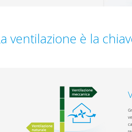
a ventilazione è la chia
Gr
ve
ca
re