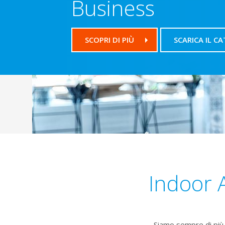
Business
SCOPRI DI PIÙ
SCARICA IL C
Indoor A
Siamo sempre di più 