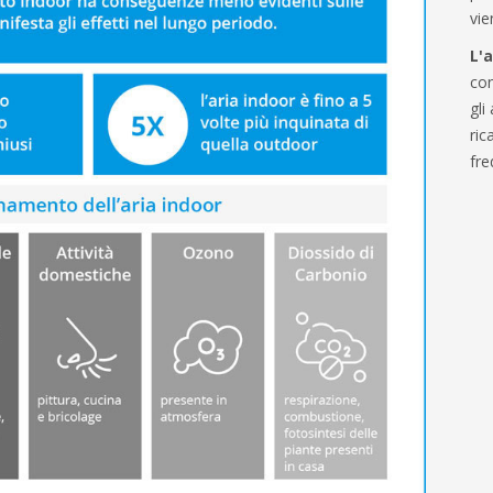
vi
L'
co
gli
ric
fre