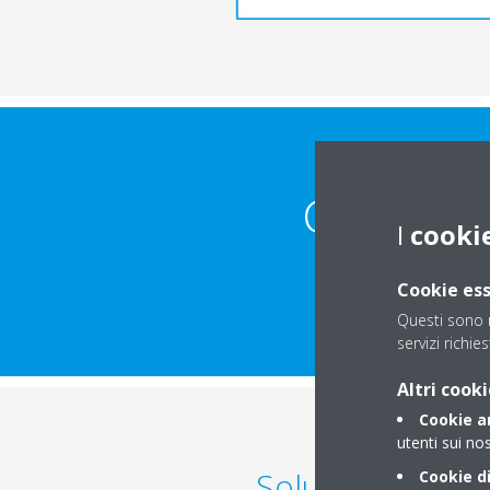
Come fare
I
cooki
Cookie ess
Questi sono n
servizi richies
Altri cooki
Cookie an
utenti sui nos
Soluzioni per i
Cookie di