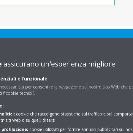
 a mantenere l’ottimale 
e
assicurano un'esperienza migliore
qualità dell’aria indoor
enziali e funzionali:
ecessari sia per consentire la navigazione sul nostro sito Web che per
ti ("cookie tecnici").
e:
alitici:
cookie che raccolgono statistiche sul traffico e sul comport
tri siti Web o su quelli di terzi
l Commerciale
 profilazione:
cookie utilizzati per fornire annunci pubblicitari sui nos