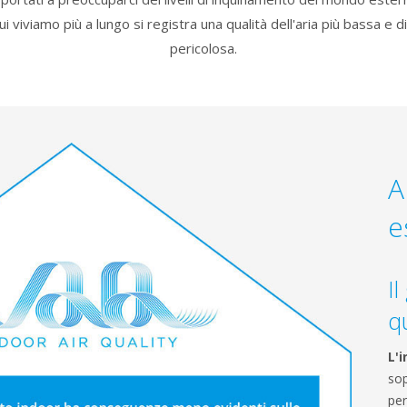
ui viviamo più a lungo si registra una qualità dell'aria più bassa e 
pericolosa.
A
e
Il
qu
L'
sop
per