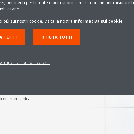
erzi, pertinenti per l'utente e per i suoi interessi, nonché per misurare l'
blicitarie
i più sui nostri cookie, visita la nostra
Informativa sui cookie
.
midità e temperatura dell’aria.
A TUTTI
RIFIUTA TUTTI
ri di qualità dell’aria
nutenzione come ad esempio la
delle griglie di ventilazione.
le impostazioni dei cookie
a in tutti gli ambienti tutti gli
uò immettere aria esterna in
estre, oppure usando impianti
azione meccanica.