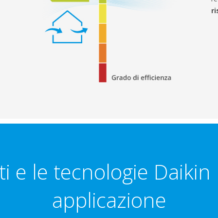
r
ti e le tecnologie Daikin
applicazione