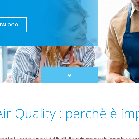
ATALOGO
Scroll
to
content
ir Quality : perchè è i
portati a preoccuparci dei livelli di inquinamento del mondo ester