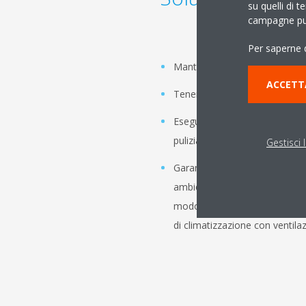
su quelli di t
campagne pub
Per saperne d
Mantenere livelli adeguati di u
ACCETT
Tenere sotto controllo i paramet
Eseguire regolarmente la ma
pulizia dei filtri, delle prese e 
Gestisci 
Garantire un buon ricambio d’ari
ambienti chiusi in genere. Si p
modo naturale, aprendo le fin
di climatizzazione con ventil