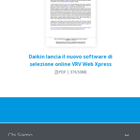
Daikin lancia il nuovo software di
selezione online VRV Web Xpress
PDF | 376.50KB
Chi Siamo