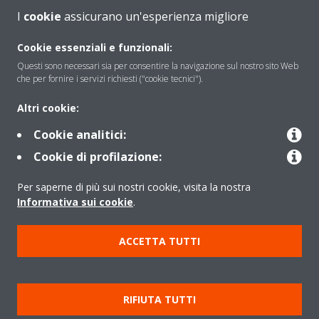
I
cookie
assicurano un'esperienza migliore
Soluzioni
Cookie essenziali e funzionali:
Questi sono necessari sia per consentire la navigazione sul nostro sito Web
che per fornire i servizi richiesti ("cookie tecnici").
Contattaci
Altri cookie:
Cookie analitici:
Periodo di supporto definito
Cookie di profilazione:
Politica di segnalazione e divulgazione delle vulnerabilità del
Per saperne di più sui nostri cookie, visita la nostra
Gruppo Daikin Europe
Informativa sui cookie
.
Copyright © Daikin
ACCETTA TUTTI
Cookies Policy
Policy sulla protezione dei dati
Termini di Garanzia
Regolamenti
Informativa Legale
RIFIUTA TUTTI
Cerca Prodotto
Data Act